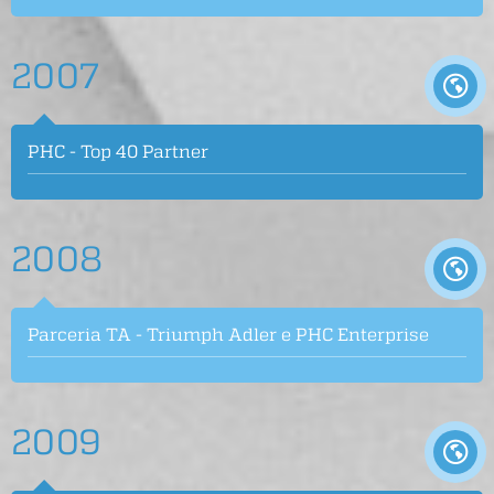
2007
PHC - Top 40 Partner
2008
Parceria TA - Triumph Adler e PHC Enterprise
2009